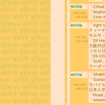
「Chha
■結護編
「Mujhse
８月１６日～
「Chor 
８月３１日
「Agni 
■炎雨編
ティー
サルサ
９月１日～
「Dil Ha
９月１５日
大阪外
ＪＮＵ
「Ek Chh
「SUR
ラーダ
「Shakt
■秋声編
「Guna
モバイ
９月１６日～
日本人
９月３０日
「Road
「Ameri