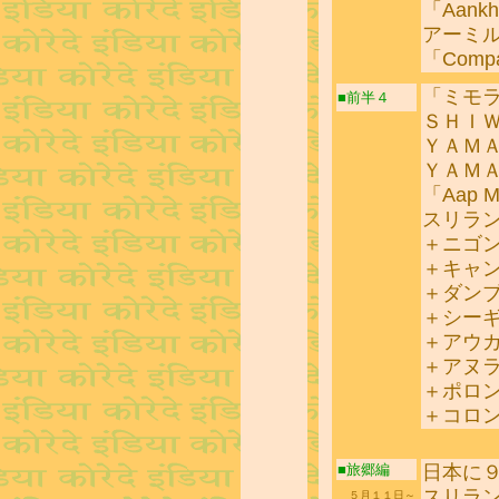
「Aank
アーミ
「Comp
「ミモ
■前半４
ＳＨＩ
ＹＡＭ
ＹＡＭ
「Aap Mu
スリラ
＋ニゴ
＋キャ
＋ダン
＋シー
＋アウ
＋アヌ
＋ポロ
＋コロ
日本に
■旅郷編
スリラ
５月１１日～