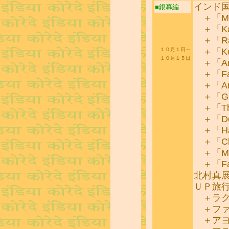
インド
■銀幕編
＋「Mag
＋「Kan
＋「Rac
＋「Kon
１０月１日～
１０月１５日
＋「Am
＋「Fa
＋「Ame
＋「Gir
＋「The
＋「De
＋「Han
＋「Ch
＋「Mit
＋「Fall
北村真
ＵＰ旅
＋ラク
＋ファ
＋アヨ