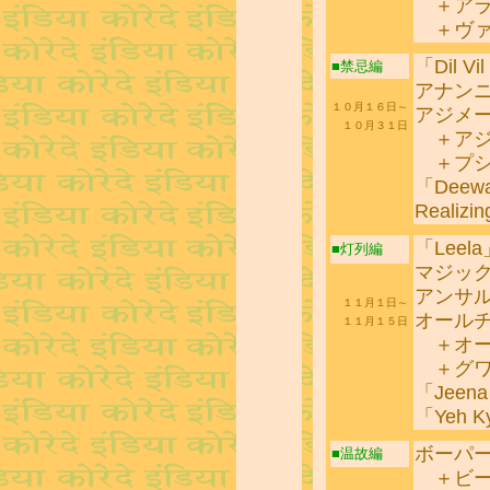
＋アラ
＋ヴァ
「Dil Vil
■禁忌編
アナン
１０月１６日～
アジメ
１０月３１日
＋アジ
＋プシ
「Deew
Realizi
「Leela
■灯列編
マジッ
アンサ
１１月１日～
オール
１１月１５日
＋オー
＋グワ
「Jeena 
「Yeh K
ボーパ
■温故編
＋ビー