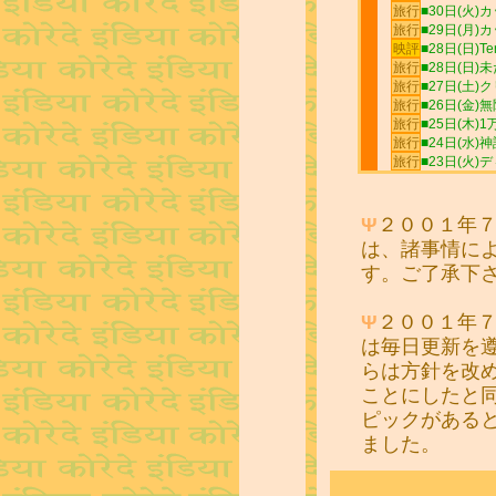
Ψ
２００１年
は、諸事情に
す。ご了承下
Ψ
２００１年
は毎日更新を
らは方針を改
ことにしたと
ピックがある
ました。