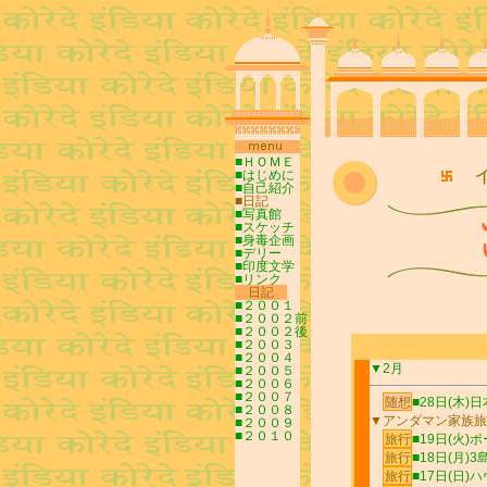
■ＨＯＭＥ
イ
■はじめに
■自己紹介
■日記
■写真館
■スケッチ
■身毒企画
■デリー
■印度文学
■リンク
---
日記
-
-
-
■２００１
■２００２前
■２００２後
■２００３
■２００４
■２００５
■２００６
■２００７
■２００８
■２００９
■２０１０