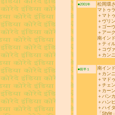
松岡環
■2001年
マトゥ
＋マト
＋ヴリ
＋ゴー
＋アー
南イン
＋ティ
＋コヴ
＋カン
南イン
■前半１
＋カン
＋マド
＋チェ
＋カー
＋バン
＋ハン
＋ハイ
「Style