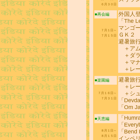
６月３０日
外国人
■再会編
「The Le
マンゴ
７月１日～
ＧＫ２
７月１５日
避暑旅
＋アム
＋ダラ
＋マナ
＋レ
避暑旅
■楽園編
＋レ
＋シュ
７月１６日～
７月３１日
「Devd
「Om Ja
「Humr
■天恵編
「Everyb
「Bend I
８月１日～
８月１５日
インペ