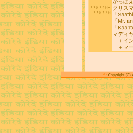
かっぱ
クリス
１２月１５日～
１２月３１日
「Saath
「Mr. an
「Kaan
マディ
＋イン
＋マー
***
Copyright (C)