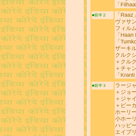
「Filhaa
「Raaz
■前半２
ヴァサ
フィル
「Haan M
「Tumko
ザーキ
クルク
＋クル
＋チャ
「Krant
ラージ
■前半３
＋ジョ
＋ジャ
＋ビー
ホーリ
小ホー
ハッピ
エイプ