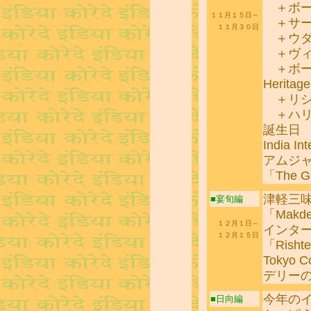
＋ボー
１１月１５日～
＋サー
１１月３０日
＋ウダ
＋ヴィ
＋ボー
Heritage
＋リシ
＋ハリ
誕生日
India In
アムジ
「The G
津軽三
■宴旬編
「Makd
１２月１日～
インタ
１２月１５日
「Risht
Tokyo C
デリー
今年の
■日向編